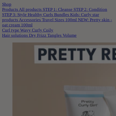
Shop
Products
All products
STEP 1: Cleanse
STEP 2: Condition
STEP 3: Style
Healthy Curls
Bundles
Kids: Curly star
products
Accessories
Travel Sizes 100ml
NEW: Pretty skin -
oat cream 100ml
Curl type
Wavy
Curly
Coily
Hair solutions
Dry
Frizz
Tangles
Volume