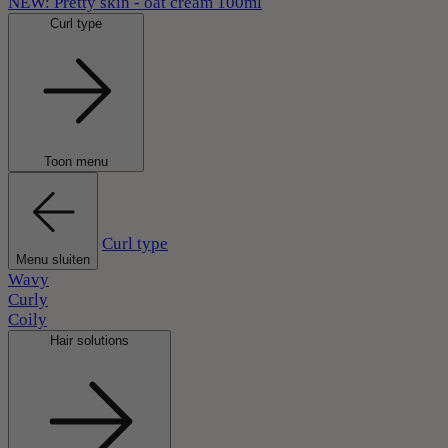
NEW: Pretty skin - oat cream 100ml
Curl type
Toon menu
Curl type
Menu sluiten
Wavy
Curly
Coily
Hair solutions