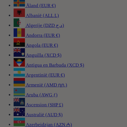
Åland (EUR €)
Albanië (ALL L)
Algerije (DZD د.ج)
Andorra (EUR €)
Angola (EUR €)
Anguilla (XCD $)
Antigua en Barbuda (XCD $)
Argentinië (EUR €)
Armenië (AMD դր.)
Aruba (AWG ƒ)
Ascension (SHP £)
Australië (AUD $)
Azerbeidzjan (AZN ₼)