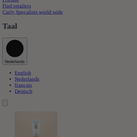
Find retailers
Curly Specalists world wide
Taal
Nederlands
English
Nederlands
français
Deutsch