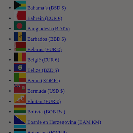
Bahama’s (BSD $)
Bahrein (EUR €)
Bangladesh (BDT ৳)
Barbados (BBD $)
Belarus (EUR €)
België (EUR €)
Belize (BZD $)
Benin (XOF Fr)
Bermuda (USD $)
Bhutan (EUR €)
Bolivia (BOB Bs.)
Bosnië en Herzegovina (BAM КМ)
Botswana (BWP P)