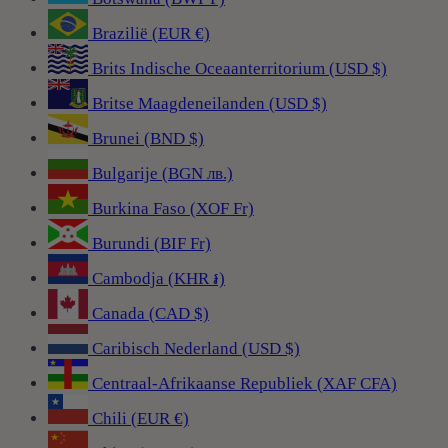
Brazilië (EUR €)
Brits Indische Oceaanterritorium (USD $)
Britse Maagdeneilanden (USD $)
Brunei (BND $)
Bulgarije (BGN лв.)
Burkina Faso (XOF Fr)
Burundi (BIF Fr)
Cambodja (KHR ៛)
Canada (CAD $)
Caribisch Nederland (USD $)
Centraal-Afrikaanse Republiek (XAF CFA)
Chili (EUR €)