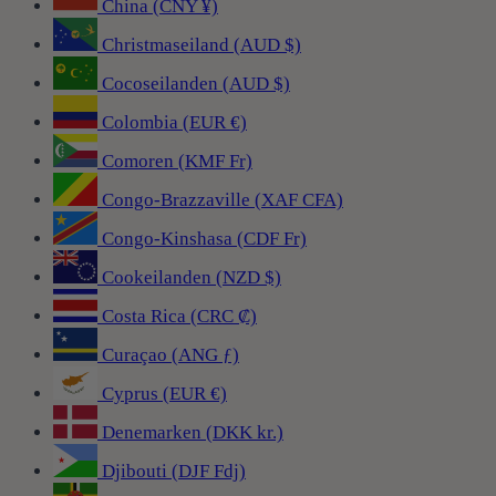
China (CNY ¥)
Christmaseiland (AUD $)
Cocoseilanden (AUD $)
Colombia (EUR €)
Comoren (KMF Fr)
Congo-Brazzaville (XAF CFA)
Congo-Kinshasa (CDF Fr)
Cookeilanden (NZD $)
Costa Rica (CRC ₡)
Curaçao (ANG ƒ)
Cyprus (EUR €)
Denemarken (DKK kr.)
Djibouti (DJF Fdj)