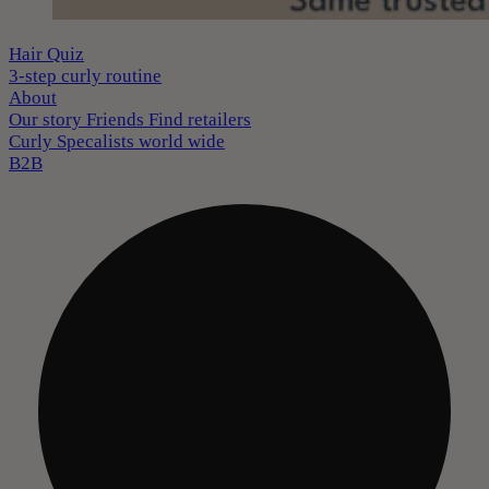
Hair Quiz
3-step curly routine
About
Our story
Friends
Find retailers
Curly Specalists world wide
B2B