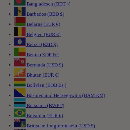
Bangladesch (BDT ৳)
Barbados (BBD $)
Belarus (EUR €)
Belgien (EUR €)
Belize (BZD $)
Benin (XOF Fr)
Bermuda (USD $)
Bhutan (EUR €)
Bolivien (BOB Bs.)
Bosnien und Herzegowina (BAM КМ)
Botsuana (BWP P)
Brasilien (EUR €)
Britische Jungferninseln (USD $)