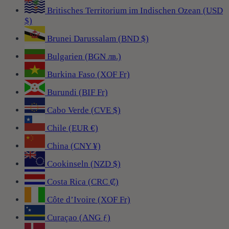
Britisches Territorium im Indischen Ozean (USD
$)
Brunei Darussalam (BND $)
Bulgarien (BGN лв.)
Burkina Faso (XOF Fr)
Burundi (BIF Fr)
Cabo Verde (CVE $)
Chile (EUR €)
China (CNY ¥)
Cookinseln (NZD $)
Costa Rica (CRC ₡)
Côte d’Ivoire (XOF Fr)
Curaçao (ANG ƒ)