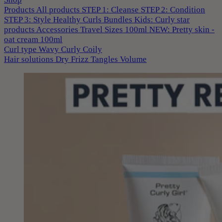
Products
All products
STEP 1: Cleanse
STEP 2: Condition
STEP 3: Style
Healthy Curls
Bundles
Kids: Curly star
products
Accessories
Travel Sizes 100ml
NEW: Pretty skin -
oat cream 100ml
Curl type
Wavy
Curly
Coily
Hair solutions
Dry
Frizz
Tangles
Volume