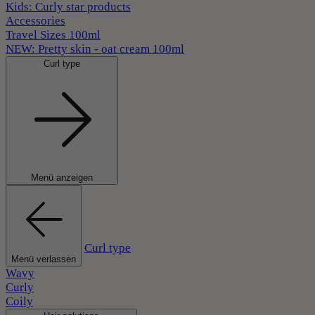
Kids: Curly star products
Accessories
Travel Sizes 100ml
NEW: Pretty skin - oat cream 100ml
Curl type
Menü anzeigen
Curl type
Menü verlassen
Wavy
Curly
Coily