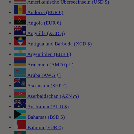
Amerikanische Überseeinseln (USD $)
Andorra (EUR €)
Angola (EUR €)
Anguilla (XCD $)
Antigua und Barbuda (XCD $)
Argentinien (EUR €)
Armenien (AMD դր.)
Aruba (AWG ƒ)
Ascension (SHP £)
Aserbaidschan (AZN ₼)
Australien (AUD $)
Bahamas (BSD $)
Bahrain (EUR €)