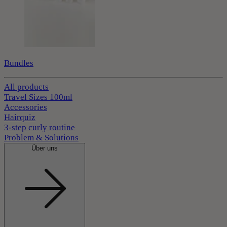
Bundles
All products
Travel Sizes 100ml
Accessories
Hairquiz
3-step curly routine
Problem & Solutions
Über uns