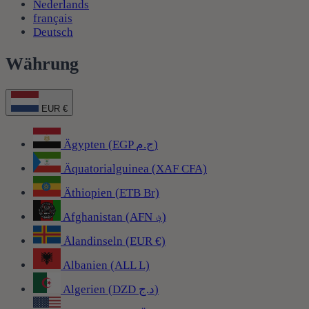
Nederlands
français
Deutsch
Währung
EUR €
Ägypten (EGP ج.م)
Äquatorialguinea (XAF CFA)
Äthiopien (ETB Br)
Afghanistan (AFN ؋)
Ålandinseln (EUR €)
Albanien (ALL L)
Algerien (DZD د.ج)