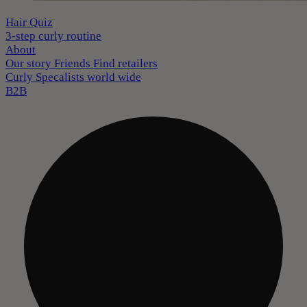
Hair Quiz
3-step curly routine
About
Our story
Friends
Find retailers
Curly Specalists world wide
B2B