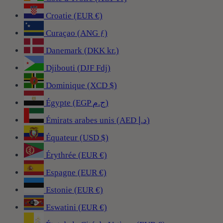
Croatie (EUR €)
Curaçao (ANG ƒ)
Danemark (DKK kr.)
Djibouti (DJF Fdj)
Dominique (XCD $)
Égypte (EGP ج.م)
Émirats arabes unis (AED د.إ)
Équateur (USD $)
Érythrée (EUR €)
Espagne (EUR €)
Estonie (EUR €)
Eswatini (EUR €)