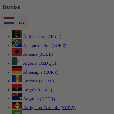
Devise
EUR €
Afghanistan (AFN ؋)
Afrique du Sud (EUR €)
Albanie (ALL L)
Algérie (DZD د.ج)
Allemagne (EUR €)
Andorre (EUR €)
Angola (EUR €)
Anguilla (XCD $)
Antigua-et-Barbuda (XCD $)