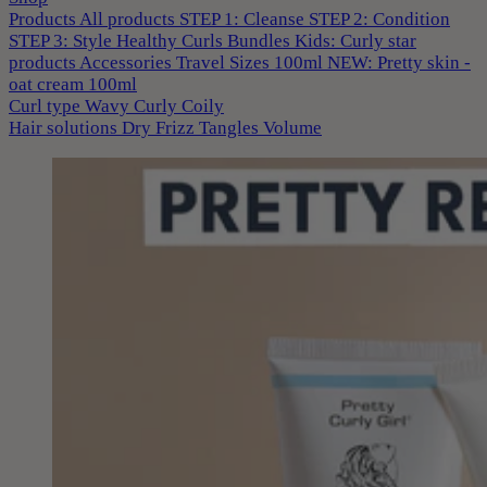
Products
All products
STEP 1: Cleanse
STEP 2: Condition
STEP 3: Style
Healthy Curls
Bundles
Kids: Curly star
products
Accessories
Travel Sizes 100ml
NEW: Pretty skin -
oat cream 100ml
Curl type
Wavy
Curly
Coily
Hair solutions
Dry
Frizz
Tangles
Volume