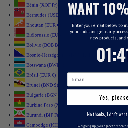
WANT 10%
Bénin (XOF Fr)
Bermudes (USD $)
Enter your email below to in
Bhoutan (EUR €)
your code and get early access
Biélorussie (EUR €)
new products, and 
1
:
Countdo
40
01
:
4
Bolivie (BOB Bs.)
Bosnie-Herzégovine (BAM КМ)
Botswana (BWP P)
Brésil (EUR €)
Brunei (BND $)
Bulgarie (BGN лв.)
Yes, pleas
Burkina Faso (XOF Fr)
No thanks, I don't want
Burundi (BIF Fr)
Cambodge (KHR ៛)
By signing up, you agree to receive