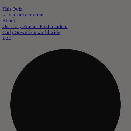
Hair Quiz
3-step curly routine
About
Our story
Friends
Find retailers
Curly Specalists world wide
B2B