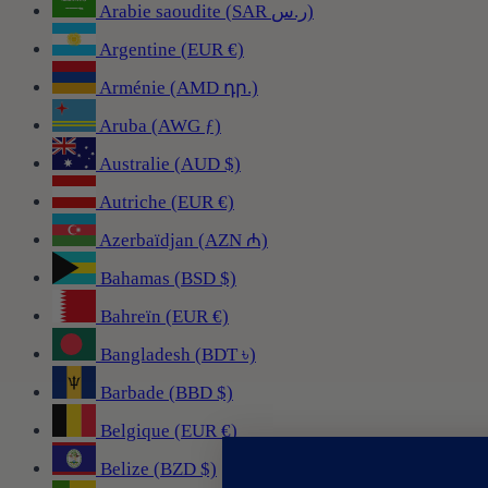
Arabie saoudite (SAR ر.س)
Argentine (EUR €)
Arménie (AMD դր.)
Aruba (AWG ƒ)
Australie (AUD $)
Autriche (EUR €)
Azerbaïdjan (AZN ₼)
Bahamas (BSD $)
Bahreïn (EUR €)
Bangladesh (BDT ৳)
Barbade (BBD $)
Belgique (EUR €)
Belize (BZD $)