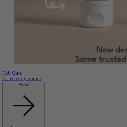
Hair Quiz
3-step curly routine
About