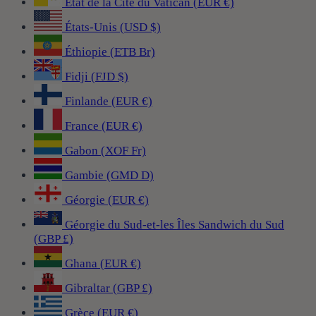
État de la Cité du Vatican (EUR €)
États-Unis (USD $)
Éthiopie (ETB Br)
Fidji (FJD $)
Finlande (EUR €)
France (EUR €)
Gabon (XOF Fr)
Gambie (GMD D)
Géorgie (EUR €)
Géorgie du Sud-et-les Îles Sandwich du Sud
(GBP £)
Ghana (EUR €)
Gibraltar (GBP £)
Grèce (EUR €)