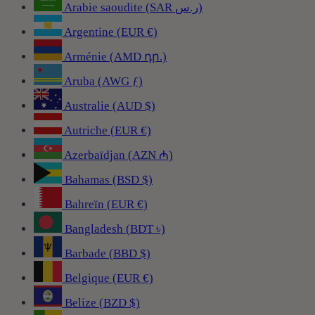
Arabie saoudite (SAR ر.س)
Argentine (EUR €)
Arménie (AMD դր.)
Aruba (AWG ƒ)
Australie (AUD $)
Autriche (EUR €)
Azerbaïdjan (AZN ₼)
Bahamas (BSD $)
Bahreïn (EUR €)
Bangladesh (BDT ৳)
Barbade (BBD $)
Belgique (EUR €)
Belize (BZD $)