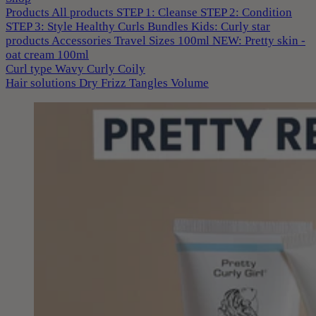
Products
All products
STEP 1: Cleanse
STEP 2: Condition
STEP 3: Style
Healthy Curls
Bundles
Kids: Curly star
products
Accessories
Travel Sizes 100ml
NEW: Pretty skin -
oat cream 100ml
Curl type
Wavy
Curly
Coily
Hair solutions
Dry
Frizz
Tangles
Volume