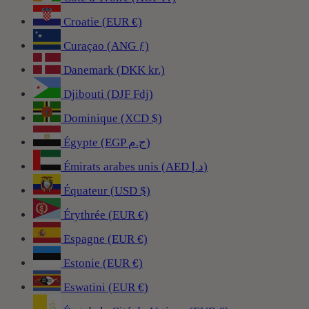
Croatie (EUR €)
Curaçao (ANG ƒ)
Danemark (DKK kr.)
Djibouti (DJF Fdj)
Dominique (XCD $)
Égypte (EGP ج.م)
Émirats arabes unis (AED د.إ)
Équateur (USD $)
Érythrée (EUR €)
Espagne (EUR €)
Estonie (EUR €)
Eswatini (EUR €)