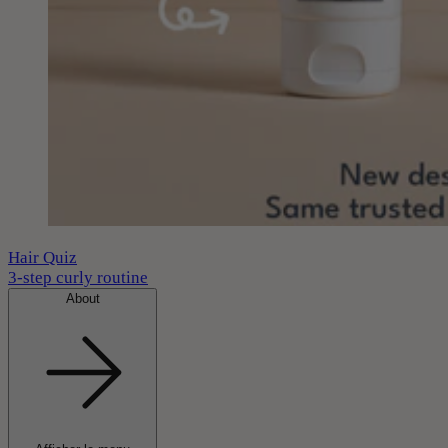
Hair Quiz
3-step curly routine
About