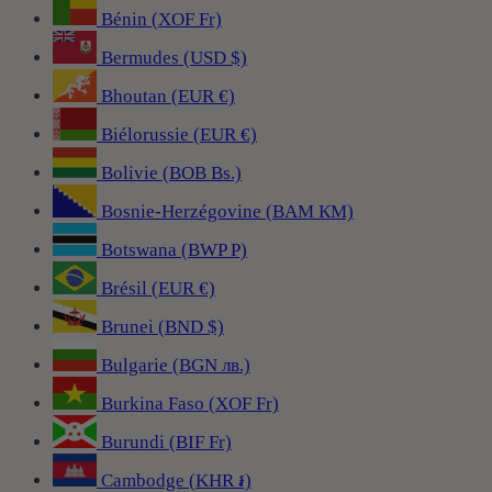
Bénin (XOF Fr)
Bermudes (USD $)
Bhoutan (EUR €)
Biélorussie (EUR €)
Bolivie (BOB Bs.)
Bosnie-Herzégovine (BAM КМ)
Botswana (BWP P)
Brésil (EUR €)
Brunei (BND $)
Bulgarie (BGN лв.)
Burkina Faso (XOF Fr)
Burundi (BIF Fr)
Cambodge (KHR ៛)