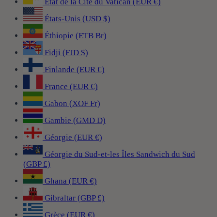
État de la Cité du Vatican (EUR €)
États-Unis (USD $)
Éthiopie (ETB Br)
Fidji (FJD $)
Finlande (EUR €)
France (EUR €)
Gabon (XOF Fr)
Gambie (GMD D)
Géorgie (EUR €)
Géorgie du Sud-et-les Îles Sandwich du Sud
(GBP £)
Ghana (EUR €)
Gibraltar (GBP £)
Grèce (EUR €)