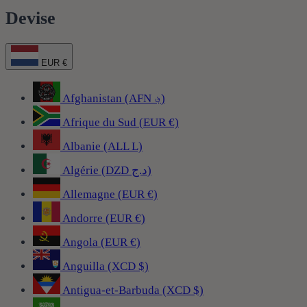
Devise
EUR €
Afghanistan (AFN ؋)
Afrique du Sud (EUR €)
Albanie (ALL L)
Algérie (DZD د.ج)
Allemagne (EUR €)
Andorre (EUR €)
Angola (EUR €)
Anguilla (XCD $)
Antigua-et-Barbuda (XCD $)