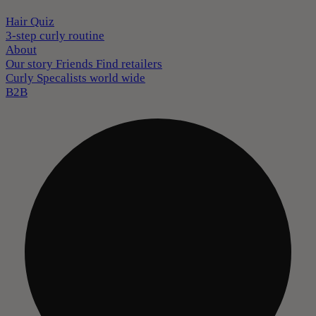
Hair Quiz
3-step curly routine
About
Our story
Friends
Find retailers
Curly Specalists world wide
B2B